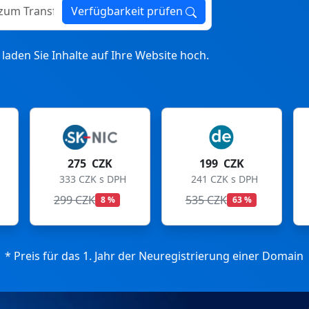
ransfer
Verfügbarkeit prüfen
laden Sie Inhalte auf Ihre Website hoch.
199 CZK
199 CZK
241 CZK s DPH
241 CZK s DPH
535 CZK
699 CZK
63 %
72 %
* Preis für das 1. Jahr der Neuregistrierung einer Domain