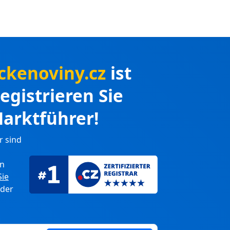
ckenoviny.cz
ist
Registrieren Sie
arktführer!
r sind
en
Sie
 der