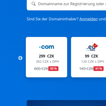
Domainname zur Registrierung oder zum T
Sind Sie der Domaininhaber?
Anmelden
und 
9 CZK
99 CZK
275 CZK
CZK s DPH
120 CZK s DPH
333 CZK s DPH
ZK
169 CZK
299 CZK
50 %
41 %
8 %