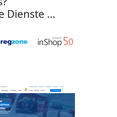
s?
ge Dienste …