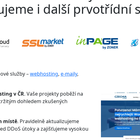
jeme i další prvotřídní s
gové služby –
webhosting
,
e-maily
,
sting v ČR
. Vaše projekty poběží na
etržitým dohledem zkušených
m místě
. Pravidelně aktualizujeme
řed DDoS útoky a zajišťujeme vysokou