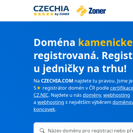
Doména
kamenicke
registrovaná. Regis
u jedničky na trhu!
Na
CZECHIA.COM
najdete tu pravou. Jsme je
5
★
registrátor domén v ČR podle
certifikac
CZ.NIC
. Najdete u nás
domény
,
webhosting
a
webhosting
s největším výběrem
doménov
koncovek
.
Název domény k registraci nebo převodu