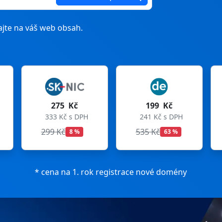
jte na váš web obsah.
Kč
199 Kč
199 Kč
s DPH
241 Kč s DPH
241 Kč s DPH
535 Kč
699 Kč
8 %
63 %
72 %
* cena na 1. rok registrace nové domény