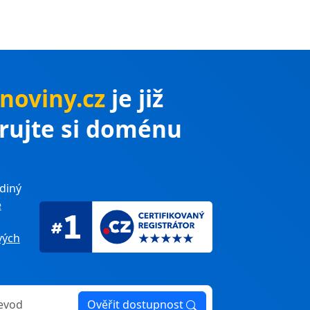
noviny.cz
je již
trujte si doménu
diný
e
ých
Ověřit dostupnost