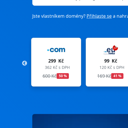
Jste vlastníkem domény?
Přihlaste se
a nahra
299 Kč
99 Kč
275 
362 Kč s DPH
120 Kč s DPH
333 Kč 
600 Kč
169 Kč
299 Kč
50 %
41 %