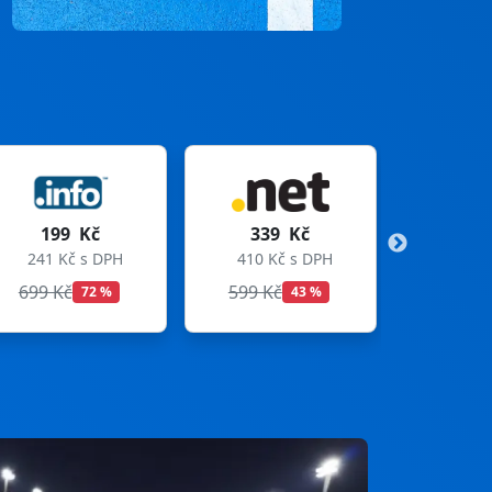
339 Kč
299 Kč
410 Kč s DPH
362 Kč s DPH
599 Kč
699 Kč
43 %
57 %